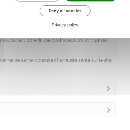
Spécialiste
Deny all cookies
Privacy policy
ère
 enjeu de santé publique (comme la 1
ns souhaitant obtenir une contraception) sont prises
ssionnel de santé, consultez
l'annuaire santé sur le site