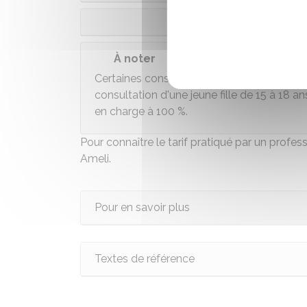
À noter
Certaines consultations complexes à fort
consultation d'une jeune fille de 15 à 18 a
en charge à
100 %
.
Pour connaître le tarif pratiqué par un profe
Ameli
.
Pour en savoir plus
Textes de référence