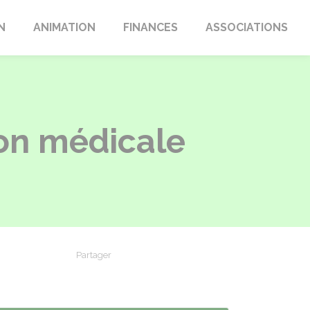
N
ANIMATION
FINANCES
ASSOCIATIONS
on médicale
Partager
Partager sur Facebook
Partager sur X - Twitter
Partager sur Linkedin
Partager par em