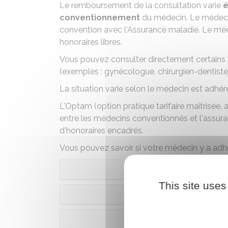
Le remboursement de la consultation varie
é
conventionnement
du médecin
. Le médeci
convention avec l'Assurance maladie. Le mé
honoraires libres.
Vous pouvez consulter directement certains s
(exemples : gynécologue, chirurgien-dentiste
La situation varie selon le médecin est adhé
L'Optam (option pratique tarifaire maîtrisée
entre les médecins conventionnés et l'assu
d'honoraires encadrés.
Vous pouvez savoir si votre médecin y a adh
Méd
This site uses
Médecin cor
Médecin cor