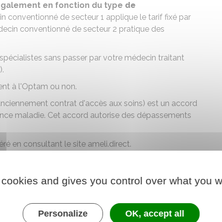
galement en fonction du type
de
n conventionné de secteur 1 applique le tarif fixé par
decin conventionné de secteur 2 pratique des
pécialistes sans passer par votre médecin traitant
).
rent à l'Optam ou non.
, anciennement contrat d'accès aux soins) est un accord
rance maladie. Cet accord autorise des dépassements
éré en consultant le
site ameli.direct
.
ecin traitant
 cookies and gives you control over what you w
respondant (régulier)
respondant (ponctuel)
Personalize
OK, accept all