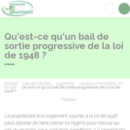
Paucourt
Acc
Qu'est-ce qu'un bail de
sortie progressive de la loi
de 1948 ?
Accueil
Mes démarches
Logement
Location immobilière : fin
du bail
Qu'est-ce qu'un bail de sortie progressive de la loi de
1948 ?
Partager
Partager sur Facebook
Partager sur X - Twit
Partager sur
Par
Le propriétaire d'un logement soumis à la loi de 1948
peut décider de faire cesser ce régime pour relouer au
prix du marché, sous certaines conditions. Le propriétaire