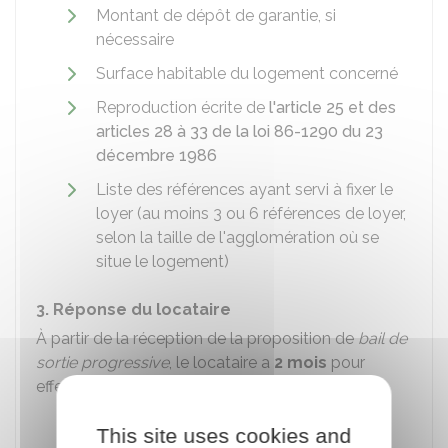
Montant de dépôt de garantie, si
nécessaire
Surface habitable du logement concerné
Reproduction écrite de
l'article 25 et des
articles 28 à 33 de la loi 86-1290 du 23
décembre 1986
Liste des références ayant servi à fixer le
loyer (au moins 3 ou 6 références de loyer,
selon la taille de l'agglomération où se
situe le logement)
3. Réponse du locataire
À partir de la réception de la proposition de
bail de
sortie progressive
, le locataire a
2 mois
pour
effectuer l'une des actions suivantes :
Indiquer au propriétaire (ou à son
This site uses cookies and
représentant) que les conditions de