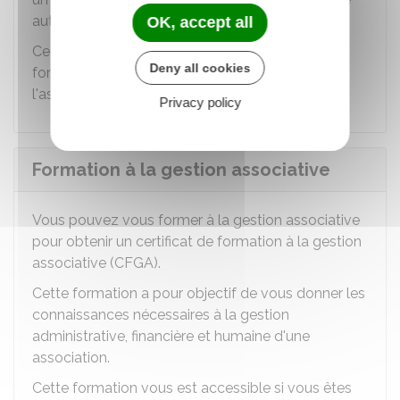
autrement.
OK, accept all
Ce congé peut être utilisé pour suivre une
Deny all cookies
formation en lien avec vos responsabilités dans
l'association.
Privacy policy
Formation à la gestion associative
Vous pouvez vous former à la gestion associative
pour obtenir un certificat de formation à la gestion
associative (CFGA).
Cette formation a pour objectif de vous donner les
connaissances nécessaires à la gestion
administrative, financière et humaine d'une
association.
Cette formation vous est accessible si vous êtes