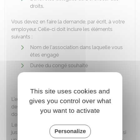
droits.
Vous devez en faire la demande, par écrit, à votre
employeur. Celle-ci doit inclure les éléments
suivants :
Nom de l'association dans laquelle vous
êtes engagé
Durée du congé souhaité
Nature de la formation ou de
l'engagement prévu durant ce congé.
This site uses cookies and
L'employeur peut refuser ou reporter le congé si
gives you control over what
des impératifs de service le justifient, mais il doit
you want to activate
donner les raisons de sa décision.
Le congé d'engagement associatif peut durer
Personalize
jusqu'à
6 jours par an
. Il est non rémunéré, sauf si
un accord de branche ou d'entreprise en dispose