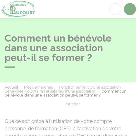
Paucourt
Acc
Comment un bénévole
dans une association
peut-il se former ?
Accueil
Mes démarches
Fonctionnement d'une association
Bénévoles, volontaires et salariés d'une association
Comment un
bénévole dans une association peut-il se former ?
Partager
Partager sur Facebook
Partager sur X - Twit
Partager sur
Par
Que ce soit grâce à l'utilisation de votre compte
personnel de formation (CPF), à l'activation de votre
compte d'engagement citoyen (CEC) ou en demandant