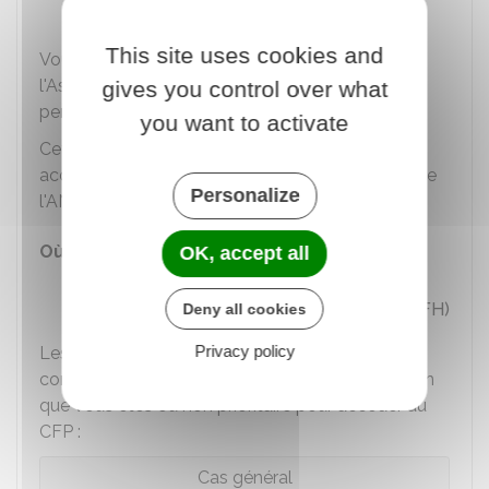
Et l'organisme de formation.
This site uses cookies and
Vous devez adresser cette demande à
l'Association nationale pour la formation du
gives you control over what
personnel hospitalier (ANFH).
you want to activate
Cet envoi se fait sous pli recommandé avec
accusé de réception à la délégation territoriale de
Personalize
l'ANFH.
Où s'adresser ?
OK, accept all
Association nationale pour la
formation du personnel hospitalier (ANFH)
Deny all cookies
Privacy policy
Les règles liées à votre rémunération pendant le
congé de formation professionnelle varient selon
que vous êtes ou non prioritaire pour accéder au
CFP :
Cas général