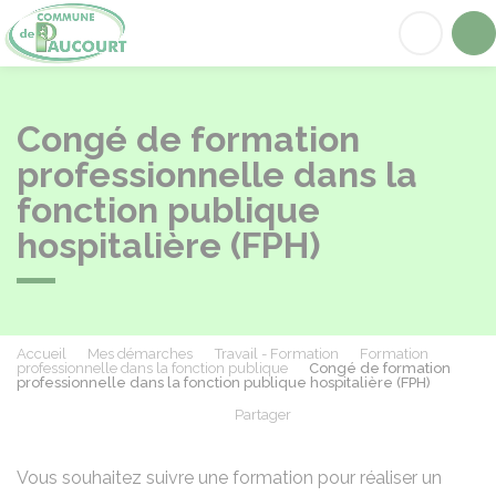
Paucourt
Acc
Congé de formation
professionnelle dans la
fonction publique
hospitalière (FPH)
Accueil
Mes démarches
Travail - Formation
Formation
professionnelle dans la fonction publique
Congé de formation
professionnelle dans la fonction publique hospitalière (FPH)
Partager
Partager sur Facebook
Partager sur X - Twit
Partager sur
Par
Vous souhaitez suivre une formation pour réaliser un