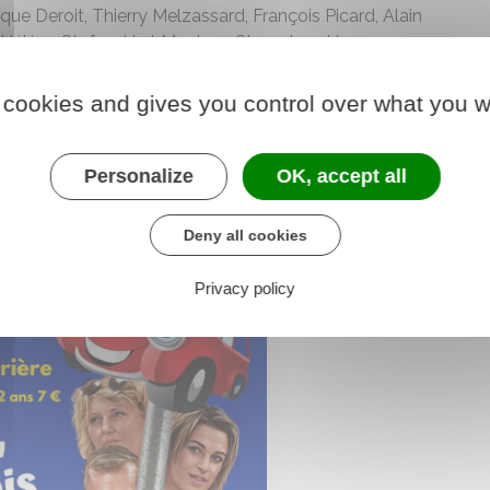
ue Deroit, Thierry Melzassard, François Picard, Alain
 Hélène Stefanski et Monique Stemplewski.
han Jasinski
 cookies and gives you control over what you w
Personalize
OK, accept all
Deny all cookies
Privacy policy