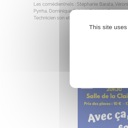
Les comédien(ne)s : Stéphanie Barata, Véroniq
Pyrrha, Dominique Robert, Frédéric Sauvage,
Technicien son et lumière de la troupe : Jonat
This site uses