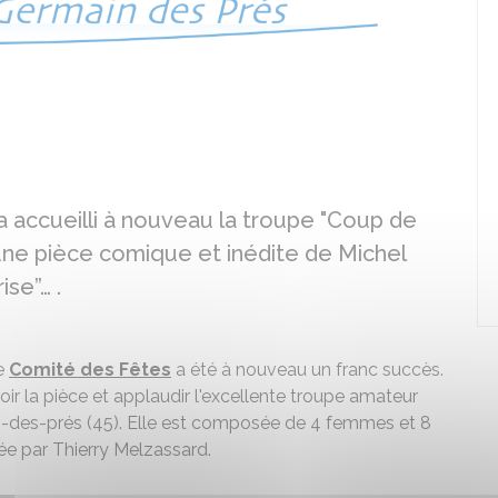
Affiche : 
mars 202
© Coup de
 accueilli à nouveau la troupe "Coup de
 une pièce comique et inédite de Michel
ise”… .
le
Comité des Fêtes
a été à nouveau un franc succès.
r la pièce et applaudir l'excellente troupe amateur
in-des-prés (45). Elle est composée de 4 femmes et 8
e par Thierry Melzassard.