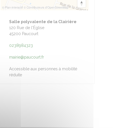
© Plan-interactif
© Contributeurs d'OpenStreetMap
pièce de théâtre le 11
3
Salle polyvalente de la Clairière
 Théâtre
120 Rue de l'Église
45200 Paucourt
0238984323
mairie@paucourt.fr
Accessible aux personnes à mobilité
réduite