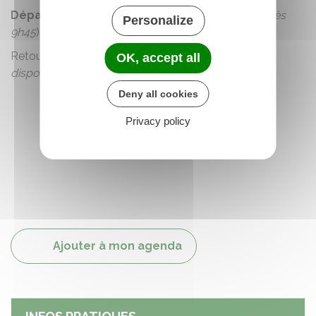
Départ à 10h
devant la Salle de la Clairière (
RDV dès
Personalize
9h45
).
Retour prévu vers 12h30 (
parking de l'église à votre
OK, accept all
disposition
).
Deny all cookies
Privacy policy
Ajouter à mon agenda