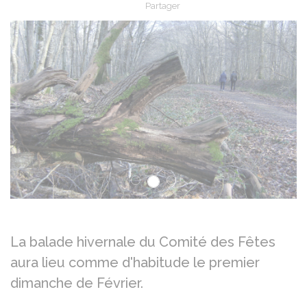
Partager
Partager sur Facebook
Partager sur X - Twit
Partager sur
Par
Précédent
Su
La balade hivernale du Comité des Fêtes
aura lieu comme d'habitude le premier
dimanche de Février.