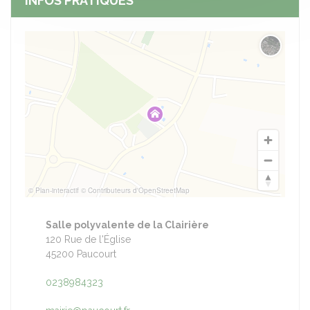
INFOS PRATIQUES
Changer 
© Plan-interactif
© Contributeurs d'OpenStreetMap
Salle polyvalente de la Clairière
120 Rue de l'Église
45200 Paucourt
0238984323