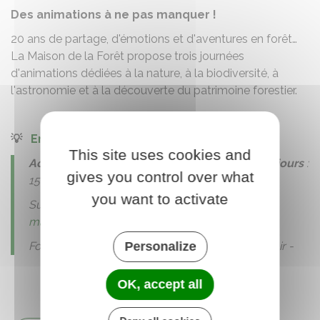
Des animations à ne pas manquer !
20 ans de partage, d'émotions et d'aventures en forêt…
La Maison de la Forêt propose trois journées
d'animations dédiées à la nature, à la biodiversité, à
l'astronomie et à la découverte du patrimoine forestier.
💡
En savoir + ICI
💡
This site uses cookies and
Activité :
5 € - gratuit moins de 7 ans |
Pass 3 jours
:
gives you control over what
15 €
you want to activate
Sur réservation au 02 38 98 17 59 -
maisondelaforet@agglo-montargoise.fr
Personalize
Foodtrucks et restauration sur place - midi & soir -
OK, accept all