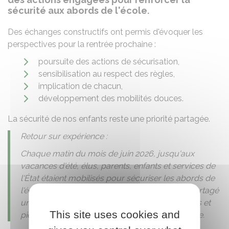
sécurité aux abords de l'école.
Des échanges constructifs ont permis d'évoquer les
perspectives pour la rentrée prochaine :
poursuite des actions de sécurisation,
sensibilisation au respect des règles,
implication de chacun,
développement des mobilités douces.
La sécurité de nos enfants reste une priorité partagée.
Retour sur expérience :
Chaque matin du mois de juin 2026, jusqu'aux
vacances d'été, élus, parents, enfants et services de
l'État étaient mobilisés pour sécuriser les abords de
l'école. L'objectif étant de faire de cet espace partagé
un lieu plus sûr pour tous, où voitures, cyclistes et
This site uses cookies and
piétons cohabitent dans le respect et la vigilance.