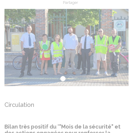
Partager
Partager sur Facebook
Partager sur X - Twit
Partager sur
Par
Précédent
Su
Circulation
Bilan très positif du '"Mois de la sécurité" et
des actions engagées pour renforcer la