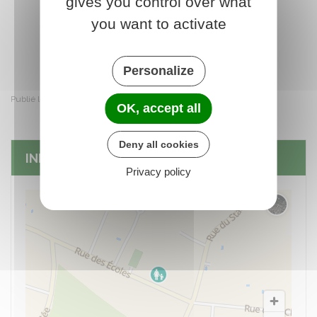
gives you control over what
you want to activate
Personalize
Publié le samedi 4 juillet 2026
OK, accept all
Deny all cookies
INFOS PRATIQUES
Privacy policy
Changer 