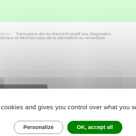
laires
Formulaire de récolement relatif aux diagnostics
tériaux et déchets issus de la démolition ou rénovation
arger le formulaire
 cookies and gives you control over what you w
chargé de l'environnement
Personalize
OK, accept all