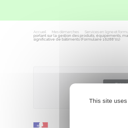
Accueil
Mes démarches
Services en ligne et formu
portant sur la gestion des produits, équipements, ma
significative de bâtiments (Formulaire 16288*01)
Téléch
This site uses
Ministère 