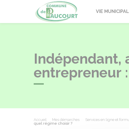
Paucourt
VIE MUNICIPA
Indépendant, a
entrepreneur :
Accueil
Mes démarches
Services en ligne et formu
quel régime choisir ?