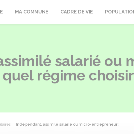
LE
MA COMMUNE
CADRE DE VIE
POPULATIO
ssimilé salarié ou 
 quel régime choisir
laires
Indépendant, assimilé salarié ou micro-entrepreneur :