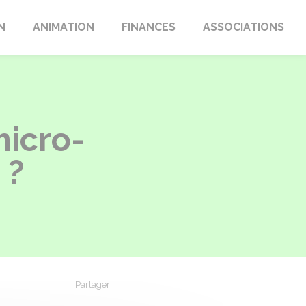
N
ANIMATION
FINANCES
ASSOCIATIONS
micro-
 ?
Partager
Partager sur Facebook
Partager sur X - Twitter
Partager sur Linkedin
Partager par em