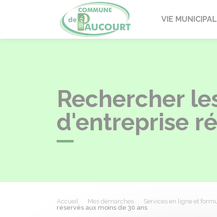
Paucourt
VIE MUNICIPA
Rechercher les
d'entreprise r
Accueil
Mes démarches
Services en ligne et formu
réservés aux moins de 30 ans