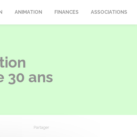
N
ANIMATION
FINANCES
ASSOCIATIONS
tion
e 30 ans
Partager
Partager sur Facebook
Partager sur X - Twitter
Partager sur Linkedin
Partager par em