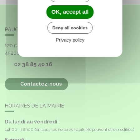
OK, accept all
Deny all cookies
PAUCOURT
Privacy policy
120 rue de l'Église
45200
Paucourt
02 38 85 40 16
Contactez-nous
HORAIRES DE LA MAIRIE
Du lundi au vendredi :
14h00 - 18h00
(en août, les horaires habituels peuvent être modifiés.)
Samedi :