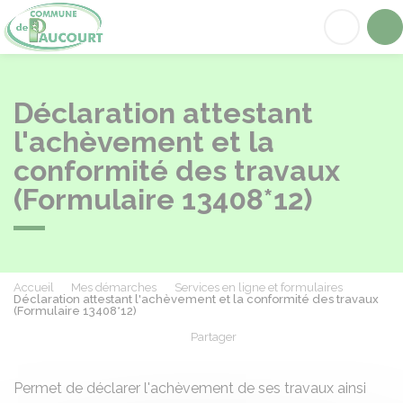
Paucourt
Acc
Déclaration attestant
l'achèvement et la
conformité des travaux
(Formulaire 13408*12)
Accueil
Mes démarches
Services en ligne et formulaires
Déclaration attestant l'achèvement et la conformité des travaux
(Formulaire 13408*12)
Partager
Partager sur Facebook
Partager sur X - Twit
Partager sur
Par
Permet de déclarer l'achèvement de ses travaux ainsi