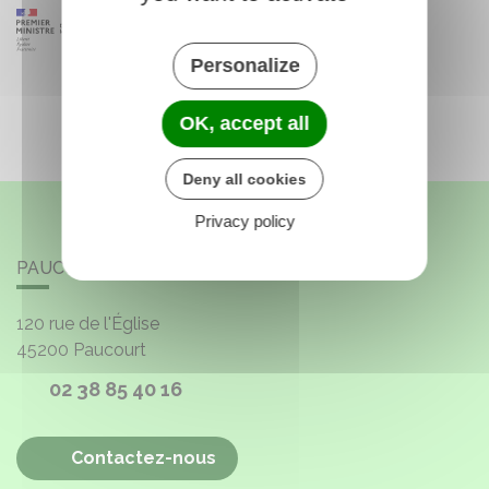
Personalize
OK, accept all
Deny all cookies
Privacy policy
PAUCOURT
120 rue de l'Église
45200
Paucourt
02 38 85 40 16
Contactez-nous