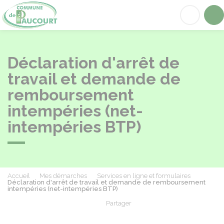
Paucourt
Acc
Déclaration d'arrêt de
travail et demande de
remboursement
intempéries (net-
intempéries BTP)
Accueil
Mes démarches
Services en ligne et formulaires
Déclaration d'arrêt de travail et demande de remboursement
intempéries (net-intempéries BTP)
Partager
Partager sur Facebook
Partager sur X - Twit
Partager sur
Par