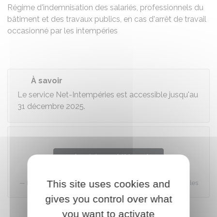
Régime d'indemnisation des salariés, professionnels du
bâtiment et des travaux publics, en cas d'arrêt de travail
occasionné par les intempéries
À savoir
Le service Net-Intempéries est accessible jusqu'au
31 décembre 2025.
Accéder au téléservice
This site uses cookies and
Net-entreprises-GIP Modernisation des déclarations sociales
gives you control over what
you want to activate