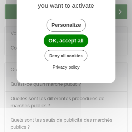
you want to activate
Services en ligne et formulaires
Personalize
Voir aussi
OK, accept all
Concourir aux marchés publics
Deny all cookies
Privacy policy
Questions ? Réponses !
Qu'est-ce qu'un marché public ?
Quelles sont les différentes procédures de
marchés publics ?
Quels sont les seuils de publicité des marchés
publics ?