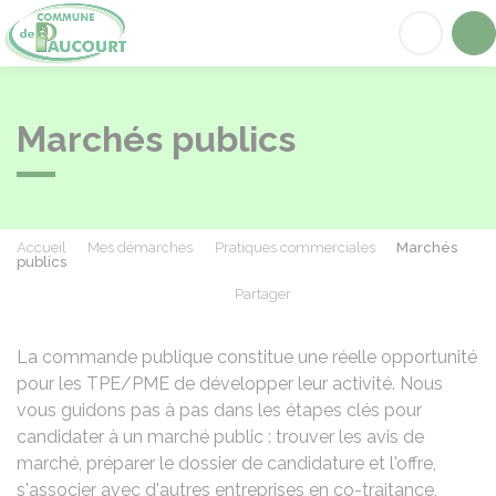
Paucourt
Acc
Marchés publics
Accueil
Mes démarches
Pratiques commerciales
Marchés
publics
Partager
Partager sur Facebook
Partager sur X - Twit
Partager sur
Par
La commande publique constitue une réelle opportunité
pour les TPE/PME de développer leur activité. Nous
vous guidons pas à pas dans les étapes clés pour
candidater à un marché public : trouver les avis de
marché, préparer le dossier de candidature et l'offre,
s'associer avec d'autres entreprises en co-traitance,