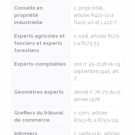
Conseils en
c. propr. intell.,
propriété
articles R422-12 à
industrielle
R422-40 et L422-7
Experts agricoles et
c. rural, articles R173-
fonciers et experts
1 à R173-53
forestiers
Experts-comptables
ord. n° 45-2138 du 19
septembre 1945, art.
7
Géomètres experts
décret n° 76-73 du 15
janvier 1976
Greffiers du tribunal
c. com., articles
de commerce
R743-81 à R743-119
Infirmiers
c. santé pub., articles