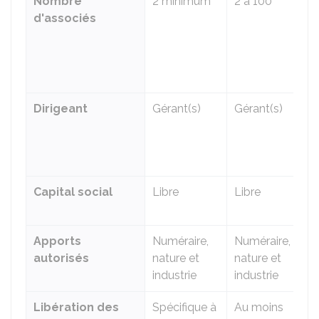
Nombre
2 minimum
2 à 100
2
d'associés
m
(
a
S
Dirigeant
Gérant(s)
Gérant(s)
P
+
d
g
Capital social
Libre
Libre
L
Apports
Numéraire,
Numéraire,
N
autorisés
nature et
nature et
n
industrie
industrie
i
Libération des
Spécifique à
Au moins
A