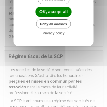
l'établissement d'un
procès-verbal
signé par les
associés présents. Les procès-verbaux sont
OK, accept all
établis sur un
registre spécial
coté et paraphé
par un représentant de l'ordre professionnel
Deny all cookies
concerné ou par le greffier du tribunal judiciaire ou
de commerce suivant les précisions des décrets
Privacy policy
d'applications particuliers à chaque profession.
Régime fiscal de la SCP
Les recettes de la société sont constituées des
rémunérations (c'est-à-dire les honoraires)
perçues et mises en commun par les
associés
dans le cadre de leur activité
professionnelle au sein de la société.
La SCP étant soumise au régime des sociétés de
personnes, les résultats sont déterminés au niveau