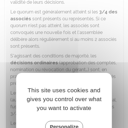
validité de leurs décisions.
Le quorum est généralement atteint si les
3/4 des
associés
sont présents ou représentés. Si ce
quorum n'est pas atteint, les associés sont
convoqués une nouvelle fois et l'assemblée
délibère alors régulièrement si au moins 2 associés
sont présents.
S'agissant des conditions de majorité, les
décisions ordinaires
(approbation des comptes,
nomination ou révocation du gérant…) sont, en
pratique, prises à la majorité des voix des associés
présents ou représentés.
This site uses cookies and
Les
décisions modifiant les statuts
gives you control over what
(augmentation du capital, transfert du siège social,
fusion…) sont quant à elles prises à la majorité des
you want to activate
3/4 des voix de l'ensemble des associés.
Les délibérations en assemblée donnent lieu à
Personalize