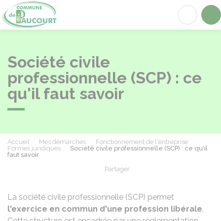
Paucourt
Acc
Société civile
professionnelle (SCP) : ce
qu'il faut savoir
Accueil
Mes démarches
Fonctionnement de l'entreprise
Formes juridiques
Société civile professionnelle (SCP) : ce qu'il
faut savoir
Partager
Partager sur Facebook
Partager sur X - Twit
Partager sur
Par
La société civile professionnelle (SCP) permet
l'exercice en commun d'une profession libérale
.
Cette structure est encadrée par une réglementation