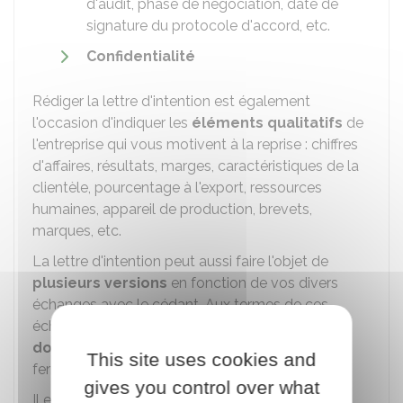
d'audit, phase de négociation, date de
signature du protocole d'accord, etc.
Confidentialité
Rédiger la lettre d'intention est également
l'occasion d'indiquer les
éléments qualitatifs
de
l'entreprise qui vous motivent à la reprise : chiffres
d'affaires, résultats, marges, caractéristiques de la
clientèle, pourcentage à l'export, ressources
humaines, appareil de production, brevets,
marques, etc.
La lettre d'intention peut aussi faire l'objet de
plusieurs versions
en fonction de vos divers
échanges avec le cédant. Aux termes de ces
échanges, le cédant peut
contresigner le
document
, cela vaut comme une acceptation
This site uses cookies and
ferme de l'offre.
gives you control over what
Il est recommandé d'être accompagné par un