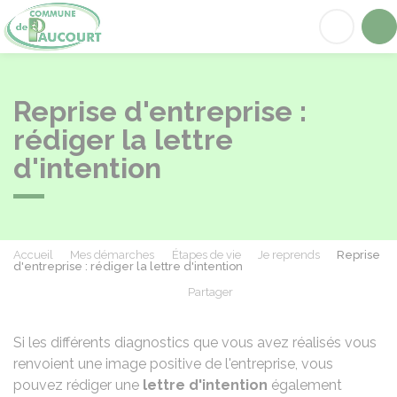
Paucourt
Acc
Reprise d'entreprise :
rédiger la lettre
d'intention
Accueil
Mes démarches
Étapes de vie
Je reprends
Reprise
d'entreprise : rédiger la lettre d'intention
Partager
Partager sur Facebook
Partager sur X - Twit
Partager sur
Par
Si les différents diagnostics que vous avez réalisés vous
renvoient une image positive de l'entreprise, vous
pouvez rédiger une
lettre d'intention
également