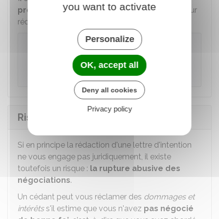
you want to activate
professionnel du droit
(avocat ou notaire) pour
rédiger la lettre d'intention.
Personalize
À noter
Bpifrance met à disposition un modèle de
OK, accept all
lettre d'intention :
Deny all cookies
Privacy policy
Risque de la lettre d'intention
Si en principe la rédaction d'une lettre d'intention
ne vous engage pas juridiquement, il existe
toutefois un risque :
la rupture abusive des
négociations
.
Un cédant peut vous réclamer des
dommages et
intérêts
s'il estime que vous n'avez
pas négocié