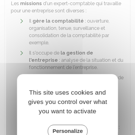
Les
missions
d'un expert-comptable qui travaille
pour une entreprise sont diverses :
Il
gère la comptabilité
: ouverture,
organisation, tenue, surveillance et
consolidation de la comptabilité par
exemple.
Il s'occupe de
la gestion de
l'entreprise
: analyse de la situation et du
fonctionnement de l'entreprise.
Il gère
certaines obligations légales
de
l'entreprise : les bulletins de paie, les
This site uses cookies and
déclaration sociales par exemple.
gives you control over what
Il peut conseiller l'entreprise lors de la
mise en place de son système
you want to activate
informatique.
Il peut faire des
audits de l'entreprise
:
Personalize
cela concerne surtout les entreprises qui