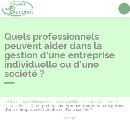
Paucourt
Acc
Quels professionnels
peuvent aider dans la
gestion d'une entreprise
individuelle ou d'une
société ?
Accueil
Mes démarches
Comptabilité - Facturation
Règles
comptables
Quels professionnels peuvent aider dans la gestion
d'une entreprise individuelle ou d'une société ?
Partager
Partager sur Facebook
Partager sur X - Twit
Partager sur
Par