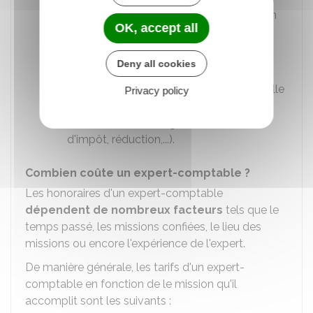
ne sont pas obligées d'avoir recours à un
OK, accept all
commissaire aux comptes.
Il peut agir en tant que
tiers de
Deny all cookies
confiance
: il peut établir des pièces
justificatives pour l'entreprise pour laquelle
Privacy policy
il travaille et qui sont nécessaires à
l'obtention d'avantages fiscaux (crédit
d'impôt, réduction,...).
Combien coûte un expert-comptable ?
Les honoraires d'un expert-comptable
dépendent de nombreux facteurs
tels que le
temps passé, les missions confiées, le lieu des
missions ou encore l'expérience de l'expert.
De manière générale, les tarifs d'un expert-
comptable en fonction de le mission qu'il
accomplit sont les suivants :