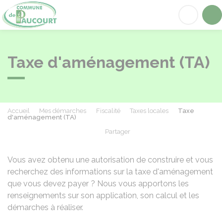
Paucourt
Acc
Taxe d'aménagement (TA)
Accueil
Mes démarches
Fiscalité
Taxes locales
Taxe
d'aménagement (TA)
Partager
Partager sur Facebook
Partager sur X - Twit
Partager sur
Par
Vous avez obtenu une autorisation de construire et vous
recherchez des informations sur la taxe d'aménagement
que vous devez payer ? Nous vous apportons les
renseignements sur son application, son calcul et les
démarches à réaliser.