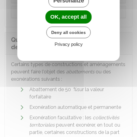
Personalize
Projet d'aménagement ou d'installation
OK, accept all
Deny all cookies
Quels abattements et exonérations
Privacy policy
de la taxe d'aménagement ?
Certains types de constructions et aménagements
peuvent faire l'objet des
abattements
ou des
exonérations suivants :
Abattement de
50 %
sur la valeur
forfaitaire
Exonération automatique et permanente
Exonération facultative : les
collectivités
territoriales
peuvent exonérer, en tout ou
partie, certaines constructions de la part