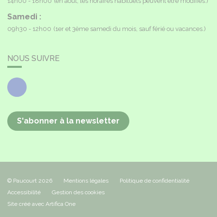
14h00 - 18h00
(en août, les horaires habituels peuvent être modifiés.)
Samedi :
09h30 - 12h00
(1er et 3ème samedi du mois, sauf férié ou vacances.)
NOUS SUIVRE
Facebook
S'abonner à la newsletter
© Paucourt 2026
Mentions légales
Politique de confidentialité
Accessibilité
Gestion des cookies
Site créé avec Artifica One