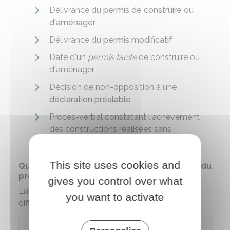
Délivrance du
permis de construire
ou
d'aménager
Délivrance du
permis modificatif
Date d'un
permis tacite
de construire ou
d'aménager
Décision de non-opposition à une
déclaration préalable
Procès-verbal constatant l'achèvement
des constructions réalisées sans
autorisation ou en infraction.
This site uses cookies and
Quel est le mode de calcul selon la nature du
projet ?
gives you control over what
La taxe d'aménagement est calculée
you want to activate
différemment suivant votre projet :
Projet de construction