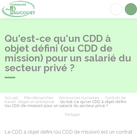
Paucourt
Acc
Qu'est-ce qu'un CDD à
objet défini (ou CDD de
mission) pour un salarié du
secteur privé ?
Accueil
Mes démarches
Ressources humaines
Contrats de
travail, stages en entreprise
Qu'est-ce qu'un CDD à objet défini
(ou CDD de mission) pour un salarié du secteur privé ?
Partager
Partager sur Facebook
Partager sur X - Twit
Partager sur
Par
Le CDD à objet défini (ou CDD de mission) est un contrat