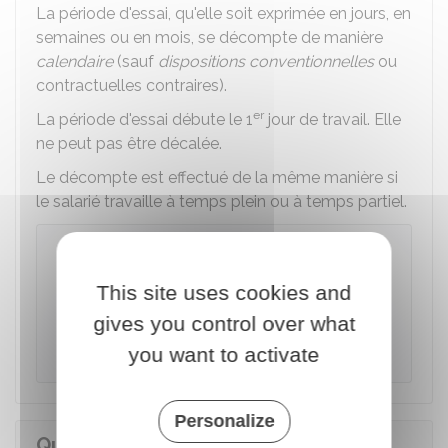
La période d'essai, qu'elle soit exprimée en jours, en
semaines ou en mois, se décompte de manière
calendaire
(sauf
dispositions conventionnelles
ou
contractuelles contraires).
er
La période d'essai débute le 1
jour de travail. Elle
ne peut pas être décalée.
Le décompte est effectué de la même manière si
le salarié travaille à temps plein ou à temps partiel.
Attention
Contrairement à la période d'essai d'un CDI, il
This site uses cookies and
n'est pas possible de renouveler la période
gives you control over what
d'essai d'un CDD, même en cas d'accord
entre le salarié et l'employeur.
you want to activate
Personalize
Quelles sont les garanties dont peut