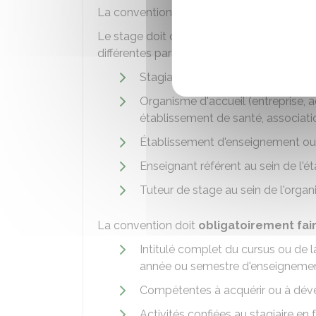
La convention indique également le temps
Le stage doit obligatoirement se dérouler
différentes parties :
Stagiaire (ou, s'il est mineur, son 
Organisme d'accueil (entreprise, adm
établissement de santé, associati
Établissement d'enseignement ou
Enseignant référent au sein de l'
Tuteur de stage au sein de l'organ
La convention doit
obligatoirement fair
Intitulé complet du cursus ou de l
année ou semestre d'enseigneme
Compétentes à acquérir ou à dév
Activités confiées au stagiaire e