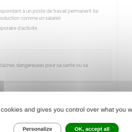
espondant à un poste de travail permanent (le
 production comme un salarié)
poraire d'activité
des tâches dangereuses pour sa santé ou sa
le obligatoire ?
 cookies and gives you control over what you w
n de stage.
acquérir ou à développer au cours du stage.
Personalize
OK, accept all