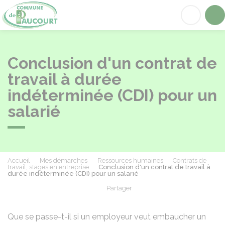
Paucourt
Acc
Conclusion d'un contrat de
travail à durée
indéterminée (CDI) pour un
salarié
Accueil
Mes démarches
Ressources humaines
Contrats de
travail, stages en entreprise
Conclusion d'un contrat de travail à
durée indéterminée (CDI) pour un salarié
Partager
Partager sur Facebook
Partager sur X - Twit
Partager sur
Par
Que se passe-t-il si un employeur veut embaucher un