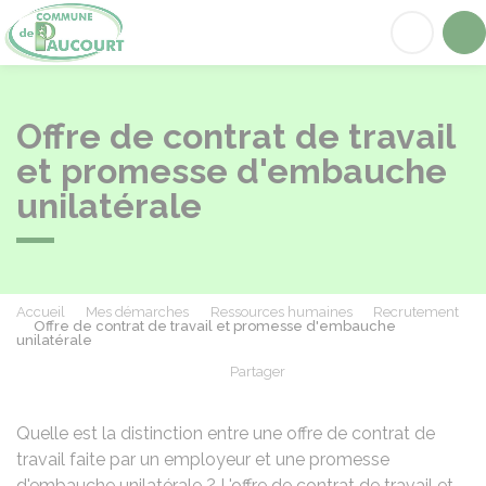
Paucourt
Acc
Offre de contrat de travail
et promesse d'embauche
unilatérale
Accueil
Mes démarches
Ressources humaines
Recrutement
Offre de contrat de travail et promesse d'embauche
unilatérale
Partager
Partager sur Facebook
Partager sur X - Twit
Partager sur
Par
Quelle est la distinction entre une offre de contrat de
travail faite par un employeur et une promesse
d'embauche unilatérale ? L'offre de contrat de travail et