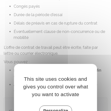
Congés payés
Durée de la
période d'essai
Délais de préavis en cas de rupture du contrat
Éventuellement
clause de non-concurrence
ou de
mobilité
L'offre de contrat de travail peut être écrite, faite par
lettre ou courrier électronique.
Vous pouvez :
Refuser
l'offre de contrat de travail
avant la fin
du délai fixé par l'employeur
.
This site uses cookies and
Accepter
l'offre de contrat de travail
dans le
gives you control over what
délai fixé par l'employeur
.
you want to activate
Attention
Personalize
si vous acceptez l'offre de contrat de travail de