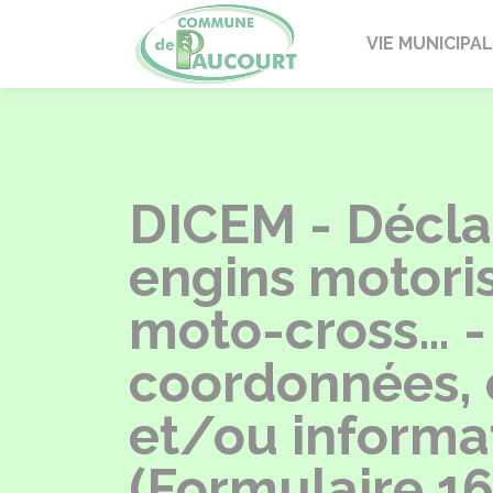
Paucourt
VIE MUNICIPA
DICEM - Déclar
engins motoris
moto-cross… -
coordonnées, é
et/ou informa
(Formulaire 1