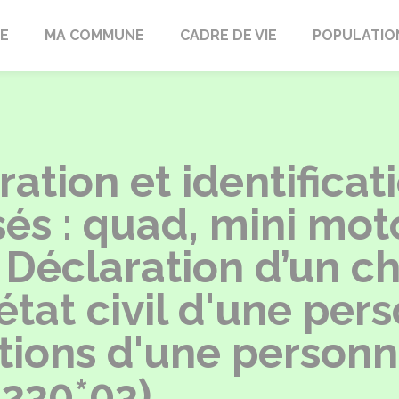
LE
MA COMMUNE
CADRE DE VIE
POPULATIO
ation et identificat
és : quad, mini moto,
 Déclaration d’un c
tat civil d'une per
tions d'une person
6230*03)