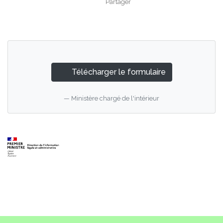
Partager
Partager sur Facebook
Partager sur X - Twit
Partager sur
Par
Télécharger le formulaire
Ministère chargé de l'intérieur