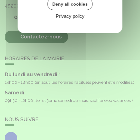
Deny all cookies
45200
Paucourt
Privacy policy
02 38 85 40 16
Contactez-nous
HORAIRES DE LA MAIRIE
Du lundi au vendredi :
14h00 - 18h00
(en août, les horaires habituels peuvent être modifiés.)
Samedi :
09h30 - 12h00
(1er et 3ème samedi du mois, sauf férié ou vacances.)
NOUS SUIVRE