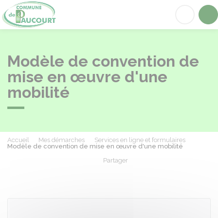
Paucourt
Acc
Modèle de convention de
mise en œuvre d'une
mobilité
Accueil
Mes démarches
Services en ligne et formulaires
Modèle de convention de mise en œuvre d'une mobilité
Partager
Partager sur Facebook
Partager sur X - Twit
Partager sur
Par