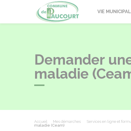
Paucourt
VIE MUNICIPA
Demander une
maladie (Cea
Accueil
Mes démarches
Services en ligne et formu
maladie (Ceam)