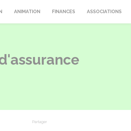
N
ANIMATION
FINANCES
ASSOCIATIONS
d'assurance
Partager
Partager sur Facebook
Partager sur X - Twitter
Partager sur Linkedin
Partager par em