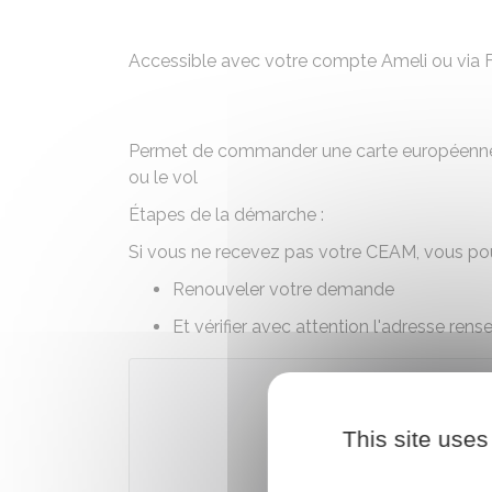
Accessible avec votre compte Ameli ou via F
Permet de commander une carte européenne d
ou le vol
Étapes de la démarche :
Si vous ne recevez pas votre CEAM, vous po
Renouveler votre demande
Et vérifier avec attention l'adresse rens
Accé
This site uses
Caisse nationa