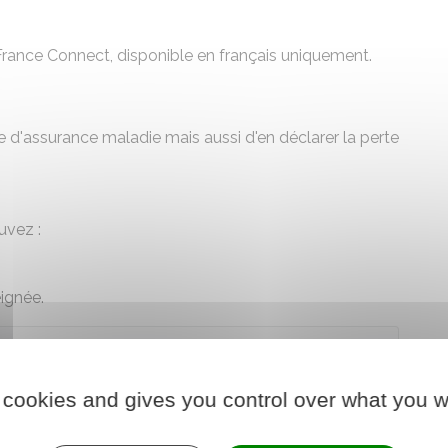
rance Connect, disponible en français uniquement.
'assurance maladie mais aussi d'en déclarer la perte
uvez :
eignée.
der au téléservice
 cookies and gives you control over what you w
le d'assurance maladie (Cnam)