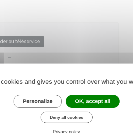
der au téléservice
 cookies and gives you control over what you w
Personalize
OK, accept all
Deny all cookies
Privacy policy