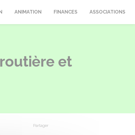
N
ANIMATION
FINANCES
ASSOCIATIONS
routière et
Partager
Partager sur Facebook
Partager sur X - Twitter
Partager sur Linkedin
Partager par em