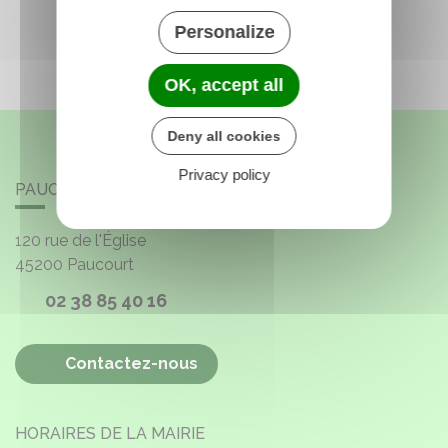
Personalize
OK, accept all
Deny all cookies
Privacy policy
PAUCOURT
120 rue de l'Église
45200
Paucourt
02 38 85 40 16
Contactez-nous
HORAIRES DE LA MAIRIE