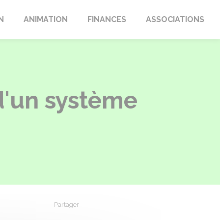
N
ANIMATION
FINANCES
ASSOCIATIONS
d'un système
Partager
Partager sur Facebook
Partager sur X - Twitter
Partager sur Linkedin
Partager par em