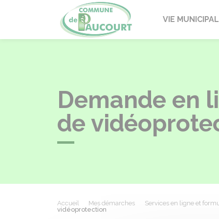
Paucourt
VIE MUNICIPA
Demande en li
de vidéoprote
Accueil
Mes démarches
Services en ligne et formu
vidéoprotection