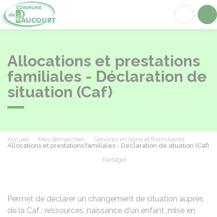
Paucourt
Acc
Allocations et prestations
familiales - Déclaration de
situation (Caf)
Accueil
Mes démarches
Services en ligne et formulaires
Allocations et prestations familiales - Déclaration de situation (Caf)
Partager
Partager sur Facebook
Partager sur X - Twit
Partager sur
Par
Permet de déclarer un changement de situation auprès
de la Caf : ressources, naissance d'un enfant, mise en