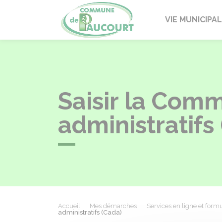
Paucourt
VIE MUNICIPA
Saisir la Com
administratifs
Accueil
Mes démarches
Services en ligne et formu
administratifs (Cada)