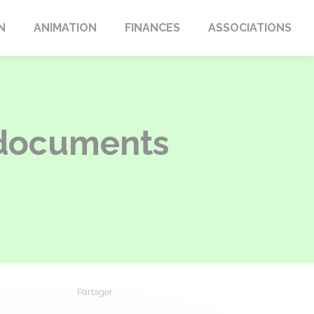
N
ANIMATION
FINANCES
ASSOCIATIONS
 documents
Partager
Partager sur Facebook
Partager sur X - Twitter
Partager sur Linkedin
Partager par em