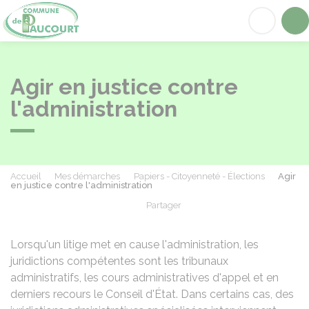
Paucourt
Acc
Agir en justice contre
l'administration
Accueil
Mes démarches
Papiers - Citoyenneté - Élections
Agir
en justice contre l'administration
Partager
Partager sur Facebook
Partager sur X - Twit
Partager sur
Par
Lorsqu'un litige met en cause l'administration, les
juridictions compétentes sont les tribunaux
administratifs, les cours administratives d'appel et en
derniers recours le Conseil d'État. Dans certains cas, des