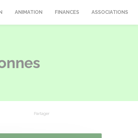
N
ANIMATION
FINANCES
ASSOCIATIONS
sonnes
Partager
Partager sur Facebook
Partager sur X - Twitter
Partager sur Linkedin
Partager par em