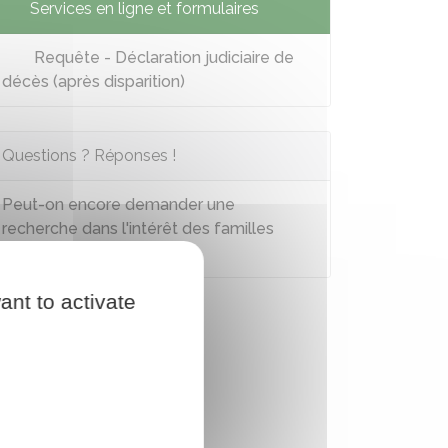
Services en ligne et formulaires
Requête - Déclaration judiciaire de
décès (après disparition)
Questions ? Réponses !
Peut-on encore demander une
recherche dans l'intérêt des familles
(Rif) ?
ant to activate