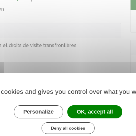
on
t droits de visite transfrontières
 cookies and gives you control over what you w
Personalize
OK, accept all
Deny all cookies