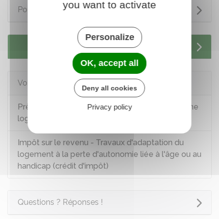
you want to activate
Pour en savoir plus
Personalize
Services en ligne et formulaires
OK, accept all
Voir aussi
Deny all cookies
Prêt épargne logement à partir d'un plan épargne
Privacy policy
logement (PEL)
Impôt sur le revenu - Travaux d'adaptation du
logement à la perte d'autonomie liée à l'âge ou au
handicap (crédit d'impôt)
Questions ? Réponses !