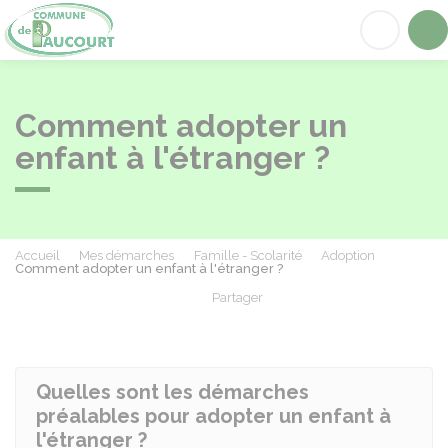
Paucourt
Acc
Comment adopter un
enfant à l'étranger ?
Accueil
Mes démarches
Famille - Scolarité
Adoption
Comment adopter un enfant à l'étranger ?
Partager
Partager sur Facebook
Partager sur X - Twit
Partager sur
Par
Quelles sont les démarches
préalables pour adopter un enfant à
l'étranger ?