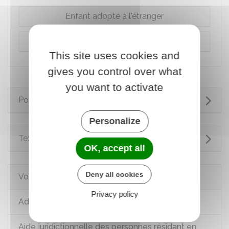
Enfant adopté à l'étranger
Enfant adopté en France
This site uses cookies and
gives you control over what
you want to activate
Pour en savoir plus
Personalize
Textes de référence
OK, accept all
Deny all cookies
Voir aussi
Privacy policy
Adoption
Aide juridictionnelle des personnes résidant en