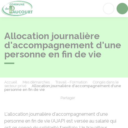
Paucourt
Acc
Allocation journalière
d'accompagnement d'une
personne en fin de vie
Accueil
Mes démarches
Travail - Formation
Congés dans le
secteur privé
Allocation journalière d'accompagnement d'une
personne en fin de vie
Partager
Partager sur Facebook
Partager sur X - Twit
Partager sur
Par
L'allocation journalière d'accompagnement d'une
personne en fin de vie (AJAP) est versée au salarié qui
est en congé de solidarité familiale. Un travailleur