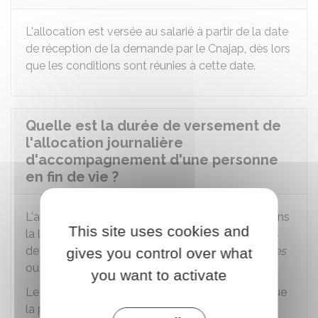
L'allocation est versée au salarié à partir de la date
de réception de la demande par le Cnajap, dès lors
que les conditions sont réunies à cette date.
Quelle est la durée de versement de
l'allocation journalière
d'accompagnement d'une personne
en fin de vie ?
L'allocation est versée de manière journalière, dans
This site uses cookies and
la limite maximale de 21 jours (ou 42 jours en cas
de réduction de travail à temps partiel),
ouvrables
gives you control over what
ou non.
you want to activate
Le versement de l'allocation est maintenu lorsque
la personne accompagnée à domicile doit être