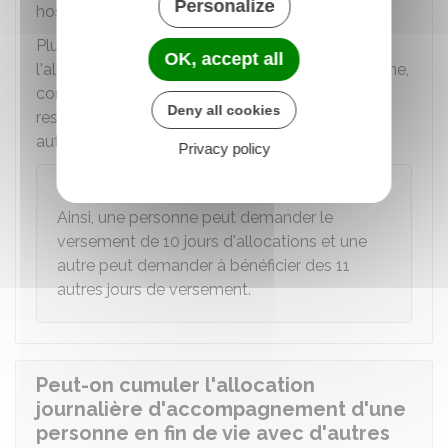
Personalize
hospitalisée.
Plusieurs accompagnants peuvent percevoir
OK, accept all
l'allocation s'ils accompagnent la même personne,
concomitamment ou successivement, dans le
Deny all cookies
respect de la limite des versements journaliers
autorisés.
Privacy policy
Exemple
Ainsi, une personne peut demander le
versement de 10 jours d'allocations et une
autre peut demander à bénéficier des 11
autres jours de versement.
Peut-on cumuler l'allocation
journalière d'accompagnement d'une
personne en fin de vie avec d'autres