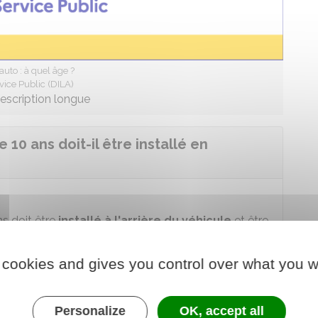
auto : à quel âge ?
vice Public (DILA)
description longue
0 ans doit-il être installé en
ns doit être
installé à l'arrière du véhicule
et être
 sa morphologie et à son poids
(
dispositif
 cookies and gives you control over what you w
de retenue
re
pour
savoir comment choisir
un
dispositif de
Personalize
OK, accept all