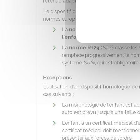
retenue adapté à votre enfant
.
Le dispositif de retenue doit avoir un visa
normes européennes :
La
norme R44
classe les disposi
l'enfant
. Seuls les dispositifs ré
La
norme R129
(
Isize
) classe les
remplace progressivement la nor
système
Isofix
, qui est obligatoir
Exceptions
L'utilisation d'un
dispositif homologué de 
cas suivants :
La morphologie de l'enfant est ada
auto est prévu jusqu'à une taille
L'enfant a un
certificat médical
d'e
certificat médical doit mentionner 
présenter aux forces de l'ordre.