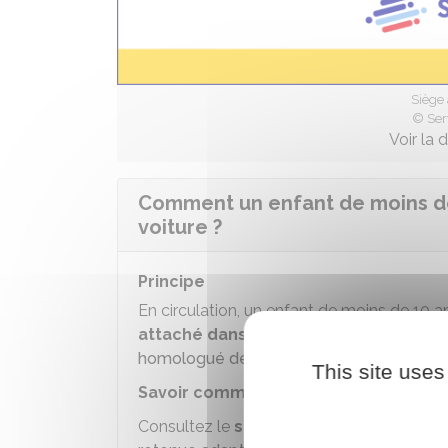
Siège 
© Ser
Voir la 
Comment un enfant de moins de 1
voiture ?
Principe
En circulation, un enfant de moins de 10 a
attaché dans un siège auto adapté à
homologué de retenue pour enfant
).
This site uses
Savoir comment choisir le dispositif 
Consultez le
site de la Sécurité routiè