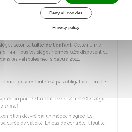
 d'homologation certifiant qu'il est conforme aux
Deny all cookies
Privacy policy
tifs en 5 groupes correspondant au
poids de
férencés R. 44-03 et R. 44-04 restent autorisés.
 sièges selon la
taille de l'enfant
. Cette norme
me R44. Tous les sièges normés
Isize
disposent du
e dans les véhicules neufs depuis 2011.
retenue pour enfant
n'est pas obligatoire dans les
ptée au port de la ceinture de sécurité (
le siège
 de 1m50
)
xemption délivré par un médecin agréé. Le
sa durée de validité. En cas de contrôle, il faut le