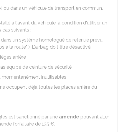
axi ou dans un véhicule de transport en commun.
llé à l'avant du véhicule, à condition d'utiliser un
s cas suivants :
ute, dans un système homologué de retenue prévu
 à la route" ). L'airbag doit être désactivé.
èges arrière
 pas équipé de ceinture de sécurité
nt momentanément inutilisables
ns occupent déjà toutes les places arrière du
gles est sanctionné par une
amende
pouvant aller
amende forfaitaire de
135 €
.