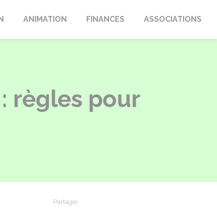
N
ANIMATION
FINANCES
ASSOCIATIONS
: règles pour
Partager
Partager sur Facebook
Partager sur X - Twitter
Partager sur Linkedin
Partager par em