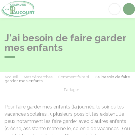
Paucourt
Acc
J'ai besoin de faire garder
mes enfants
Accueil
Mes démarches
Comment faire si
J'ai besoin de faire
garder mes enfants
Partager
Partager sur Facebook
Partager sur X - Twit
Partager sur
Par
Pour faire garder mes enfants (la journée, le soir ou les
vacances scolaires...), plusieurs possibilités existent. Je
peux notamment les faire garder avec d'autres enfants
(crèche, assistante maternelle, colonie de vacances...) ou