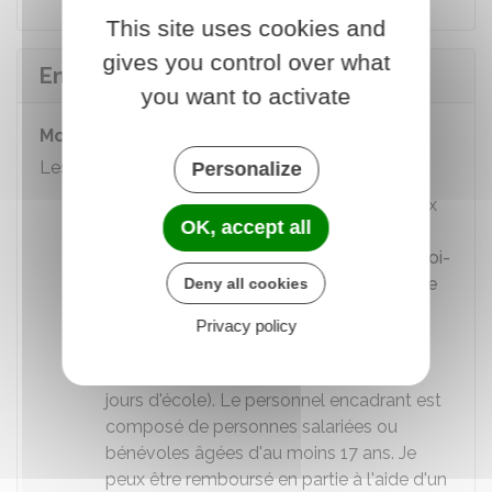
This site uses cookies and
gives you control over what
Entre 6 et 12 ans
you want to activate
Mon enfant est gardé à l'extérieur
Les solutions possibles sont les suivantes :
Personalize
Uniquement si je suis
parent isolé
, je peux
OK, accept all
bénéficier du complément de libre choix
du mode de garde (CMG) si j'
emploie moi-
même une assistante maternelle ou une
Deny all cookies
garde à domicile
.
Privacy policy
Je peux faire appel à un centre de loisirs
(accueil après l'école ou en dehors des
jours d'école). Le personnel encadrant est
composé de personnes salariées ou
bénévoles âgées d'au moins 17 ans. Je
peux être remboursé en partie à l'aide d'un