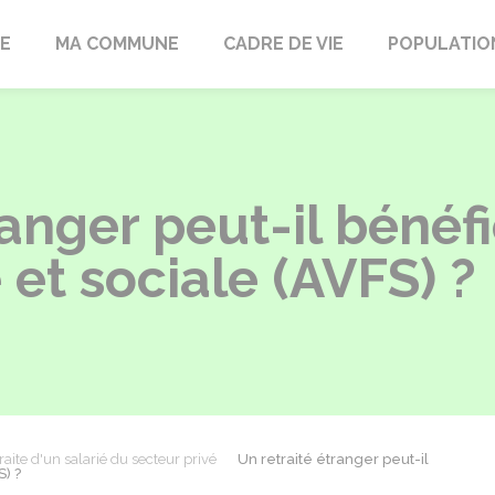
LE
MA COMMUNE
CADRE DE VIE
POPULATIO
anger peut-il bénéfi
e et sociale (AVFS) ?
raite d'un salarié du secteur privé
Un retraité étranger peut-il
S) ?