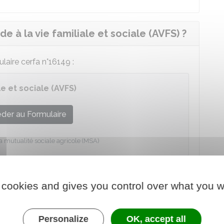
 à la vie familiale et sociale (AVFS) ?
aire cerfa n°16149 :
e et sociale (AVFS)
der au Formulaire
la mutualité sociale agricole (MSA)
la MSA de Picardie, quel que soit votre lieu de
 cookies and gives you control over what you w
ide à la vie familiale et sociale (AVFS)
Personalize
OK, accept all