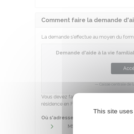
Comment faire la demande d'aide
La demande s'effectue au moyen du formul
Demande d'aide à la vie familial
Accé
Caisse centrale de 
Vous devez faire parvenir votre demande à 
résidence en France.
This site uses
Où s'adresser ?
MSA de Picardie - Demande d'a