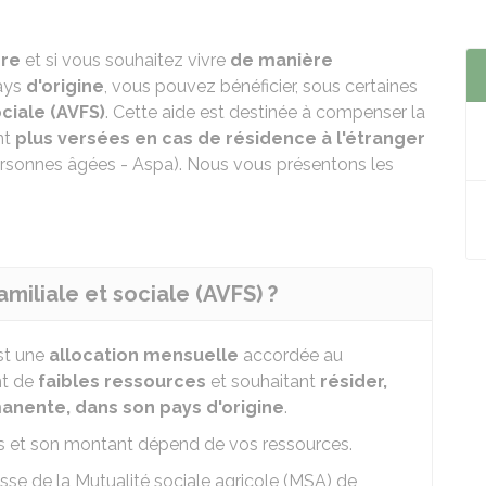
ère
et si vous souhaitez vivre
de manière
ays
d'origine
, vous pouvez bénéficier, sous certaines
ociale (AVFS)
. Cette aide est destinée à compenser la
nt
plus versées en cas de résidence à l'étranger
 personnes âgées - Aspa). Nous vous présentons les
familiale et sociale (AVFS) ?
est une
allocation mensuelle
accordée au
t de
faibles ressources
et souhaitant
résider,
nente, dans son pays d'origine
.
ons et son montant dépend de vos ressources.
isse de la Mutualité sociale agricole (MSA) de