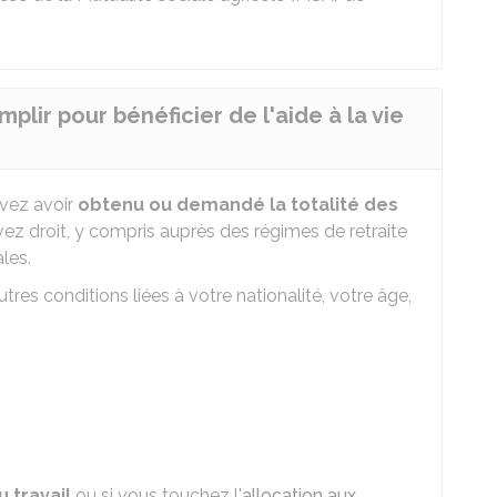
plir pour bénéficier de l'aide à la vie
evez avoir
obtenu ou demandé la totalité des
ez droit, y compris auprès des régimes de retraite
les.
res conditions liées à votre nationalité, votre âge,
 travail
ou si vous touchez l'
allocation aux