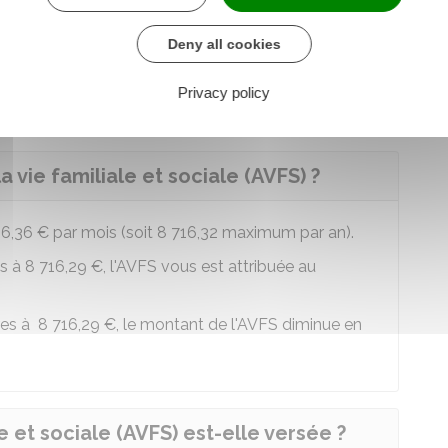
Deny all cookies
ocuments justificatifs dont la liste figure en
Privacy policy
a vie familiale et sociale (AVFS) ?
6,36 €
par mois (soit
8 716,32
maximum par an).
es à
8 716,29 €
, l'AVFS vous est attribuée au
ures à
8 716,29 €
, le montant de l'AVFS diminue en
e et sociale (AVFS) est-elle versée ?