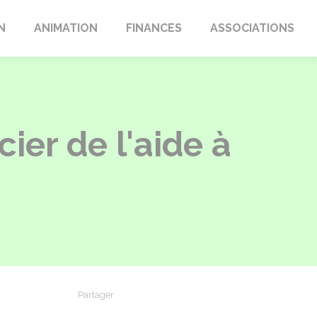
N
ANIMATION
FINANCES
ASSOCIATIONS
cier de l'aide à
Partager
Partager sur Facebook
Partager sur X - Twitter
Partager sur Linkedin
Partager par em