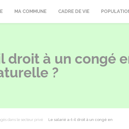
LE
MA COMMUNE
CADRE DE VIE
POPULATIO
il droit à un congé 
turelle ?
gés dans le secteur privé
Le salarié a-t-il droit à un congé en