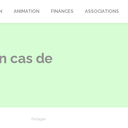
N
ANIMATION
FINANCES
ASSOCIATIONS
en cas de
Partager
Partager sur Facebook
Partager sur X - Twitter
Partager sur Linkedin
Partager par em