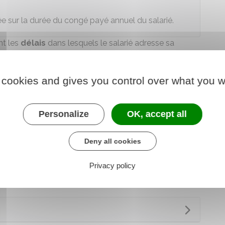
e sur la durée du congé payé annuel du salarié.
t les
délais
dans lesquels le salarié adresse sa
bsence de dispositions prévues, le salarié informe
sa volonté de bénéficier de ce congé au moins
48
urgence
, le congé peut être pris sous préavis de
24
 cookies and gives you control over what you w
 congé pour catastrophe naturelle s'il estime qu'il sera
Personalize
OK, accept all
rise. Ce refus doit être motivé et
notifié
au salarié et
l et économique (CSE)
, s'il en existe un dans
Deny all cookies
evant le
conseil de prud'hommes
qui statue en dernier
Privacy policy