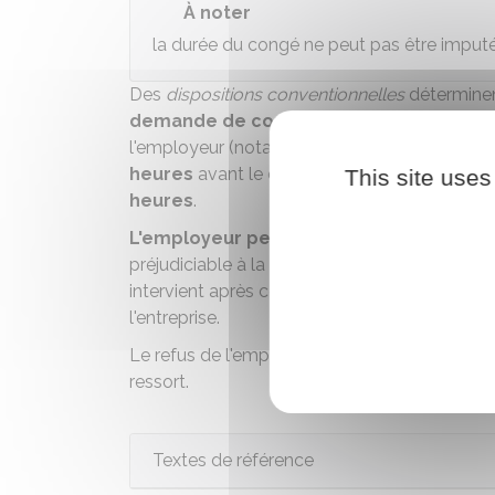
À noter
la durée du congé ne peut pas être imputé
Des
dispositions conventionnelles
déterminen
demande de congé à l'employeur.
En l'a
l'employeur (notamment par lettre
RAR
) de 
heures
avant le début du congé.
En cas d'
This site uses
heure
s
.
L'employeur peut
refuser d'accorder
le
préjudiciable à la bonne marche de son entrep
intervient après consultation du
comité socia
l'entreprise.
Le refus de l'employeur peut être contesté d
ressort.
Textes de référence