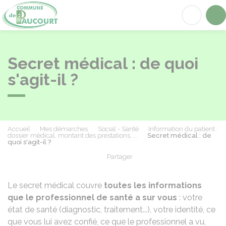
Paucourt
Acc
Secret médical : de quoi
s'agit-il ?
Accueil
Mes démarches
Social - Santé
Information du patient :
dossier médical, montant des prestations, ...
Secret médical : de
quoi s'agit-il ?
Partager
Partager sur Facebook
Partager sur X - Twit
Partager sur
Par
Le secret médical couvre
toutes les informations
que le professionnel de santé a sur vous
: votre
état de santé (diagnostic, traitement...), votre identité, ce
que vous lui avez confié, ce que le professionnel a vu,