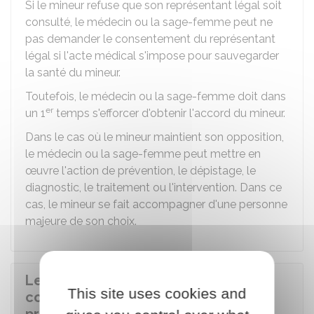
Si le mineur refuse que son représentant légal soit
consulté, le médecin ou la sage-femme peut ne
pas demander le consentement du représentant
légal si l'acte médical s'impose pour sauvegarder
la santé du mineur.
Toutefois, le médecin ou la sage-femme doit dans
er
un 1
temps s'efforcer d'obtenir l'accord du mineur.
Dans le cas où le mineur maintient son opposition,
le médecin ou la sage-femme peut mettre en
œuvre l'action de prévention, le dépistage, le
diagnostic, le traitement ou l'intervention. Dans ce
cas, le mineur se fait accompagner d'une personne
majeure de son choix.
Le professionnel de santé peut-il
This site uses cookies and
communiquer des informations aux