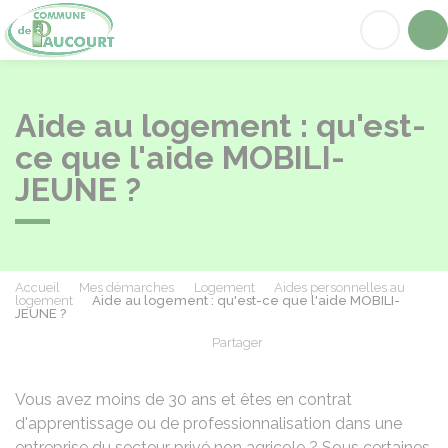
Paucourt
Acc
Aide au logement : qu'est-
ce que l'aide MOBILI-
JEUNE ?
Accueil
Mes démarches
Logement
Aides personnelles au
logement
Aide au logement : qu'est-ce que l'aide MOBILI-
JEUNE ?
Partager
Partager sur Facebook
Partager sur X - Twit
Partager sur
Par
Vous avez moins de 30 ans et êtes en contrat
d'apprentissage ou de professionnalisation dans une
entreprise du secteur privé non agricole ? Sous certaines