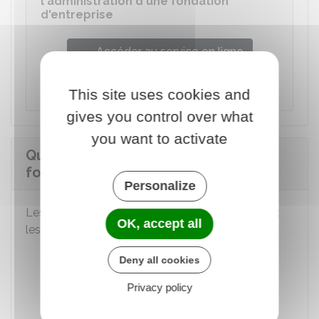
l'administration d'une fondation
d'entreprise
Accéder au service en ligne
Ministère chargé de l'intérieur
This site uses cookies and
gives you control over what
you want to activate
Quelles sont les ressources d'une
fondation d'entreprise ?
Personalize
Les ressources d'une fondation d'entreprise sont
OK, accept all
les suivantes :
Versements des fondateurs
Deny all cookies
Subventions
publiques
Privacy policy
Produits des rétributions pour services