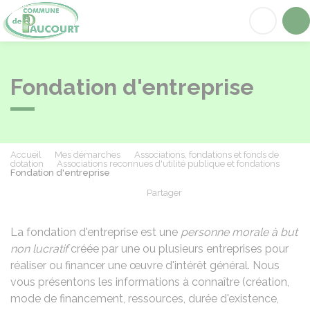
Paucourt
Acc
Fondation d'entreprise
Accueil
Mes démarches
Associations, fondations et fonds de
dotation
Associations reconnues d'utilité publique et fondations
Fondation d'entreprise
Partager
Partager sur Facebook
Partager sur X - Twit
Partager sur
Par
La fondation d'entreprise est une
personne morale
à but
non lucratif
créée par une ou plusieurs entreprises pour
réaliser ou financer une œuvre d'intérêt général. Nous
vous présentons les informations à connaître (création,
mode de financement, ressources, durée d'existence,