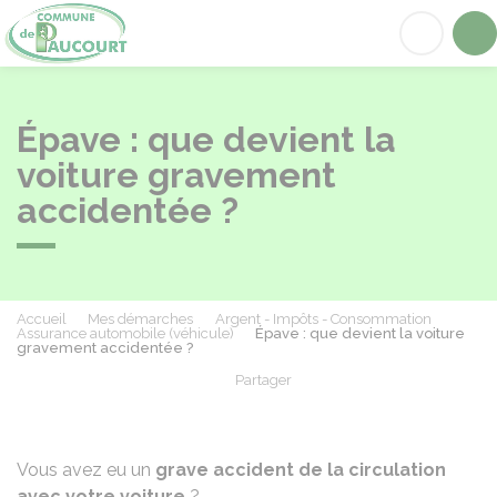
Paucourt
Acc
Épave : que devient la
voiture gravement
accidentée ?
Accueil
Mes démarches
Argent - Impôts - Consommation
Assurance automobile (véhicule)
Épave : que devient la voiture
gravement accidentée ?
Partager
Partager sur Facebook
Partager sur X - Twit
Partager sur
Par
Vous avez eu un
grave accident de la circulation
avec votre voiture
?