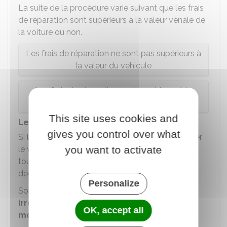
La suite de la procédure varie suivant que les frais
de réparation sont supérieurs à la valeur vénale de
la voiture ou non.
Les frais de réparation ne sont pas supérieurs à
la valeur du véhicule
Les frais de réparation sont supérieurs à la
valeur du véhicule
This site uses cookies and
Le véhicule est techniquement irréparable
gives you control over what
Si l'expert constate qu'il est impossible de réparer
you want to activate
le véhicule en lui permettant de circuler avec
toutes ses caractéristiques de sécurité, il doit le
déclarer
techniquement irréparable
.
Personalize
Sont considérés comme
techniquement
irréparables
les véhicules qui présentent
au
OK, accept all
moins une
des 6
défectuosités
suivantes :