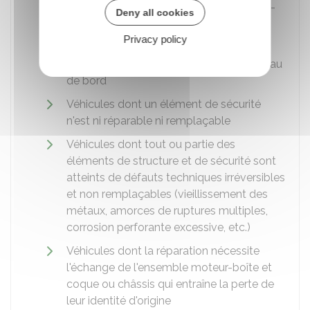
Véhicules complètement brûlés ; c'est-à-
Deny all cookies
dire les véhicules dont le compartiment
Privacy policy
moteur et l'habitacle sont détruits
Véhicules immergés au-dessus du tableau
de bord
Véhicules dont un élément de sécurité
n'est ni réparable ni remplaçable
Véhicules dont tout ou partie des
éléments de structure et de sécurité sont
atteints de défauts techniques irréversibles
et non remplaçables (vieillissement des
métaux, amorces de ruptures multiples,
corrosion perforante excessive, etc.)
Véhicules dont la réparation nécessite
l'échange de l'ensemble moteur-boîte et
coque ou châssis qui entraîne la perte de
leur identité d'origine