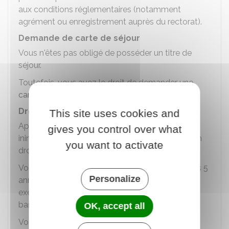
aux conditions réglementaires (notamment
agrément ou enregistrement auprès du rectorat).
Demande de carte de séjour
Vous n'êtes pas obligé de posséder un titre de
séjour.
Toutefois, vous avez le droit de demander une
carte de séjour étudiant européen
Droit au séjour permanent
This site uses cookies and
Après 5 années de résidence légale et
gives you control over what
ininterrompue en France, vous pouvez obtenir un
you want to activate
droit au séjour permanent.
Vous devez prouver votre droits au séjour sur les 5
Personalize
années précédentes par tous moyens (par
exemple, inscriptions universitaires, relevés
bancaires, précédents avis d'imposition).
OK, accept all
Vous n'avez ensuite plus besoin de justifier les