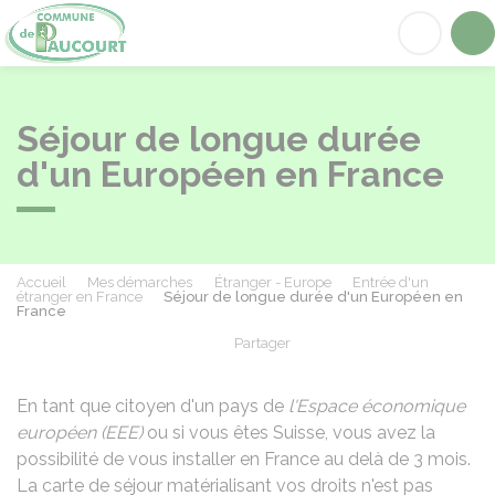
Paucourt
Acc
Séjour de longue durée
d'un Européen en France
Accueil
Mes démarches
Étranger - Europe
Entrée d'un
étranger en France
Séjour de longue durée d'un Européen en
France
Partager
Partager sur Facebook
Partager sur X - Twit
Partager sur
Par
En tant que citoyen d'un pays de
l'Espace économique
européen (EEE)
ou si vous êtes Suisse, vous avez la
possibilité de vous installer en France au delà de 3 mois.
La carte de séjour matérialisant vos droits n'est pas