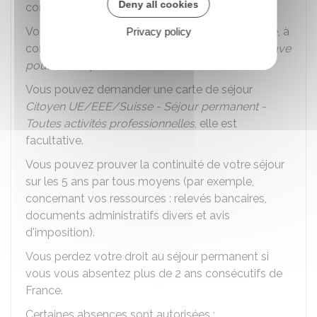
Deny all cookies
conditions de votre séjour (études, ressources).
Vous pouvez demeurer définitivement en France, à
Privacy policy
condition de ne pas représenter une
menace grave
pour l'ordre public
.
Vous pouvez demander une carte de séjour
Citoyen UE/EEE/Suisse - Séjour permanent -
Toutes activités professionnelles
, elle est
facultative.
Vous pouvez prouver la continuité de votre séjour
sur les 5 ans par tous moyens (par exemple,
concernant vos ressources : relevés bancaires,
documents administratifs divers et avis
d'imposition).
Vous perdez votre droit au séjour permanent si
vous vous absentez plus de 2 ans consécutifs de
France.
Certaines absences sont autorisées :