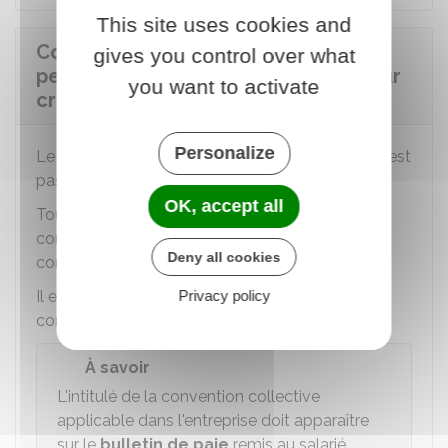
This site uses cookies and
Comment est rémunéré le salarié
gives you control over what
pendant un congé à temps plein pour
you want to activate
création ou reprise d'entreprise ?
Personalize
Le congé pour création ou reprise d'entreprise n'est
pas rémunéré.
OK, accept all
Toutefois, des
dispositions conventionnelles
contractuelles ou un
usage
peuvent prévoir des
Deny all cookies
conditions plus favorables.
Privacy policy
Il est possible de consulter ou se procurer une
convention collective de
différentes façons
.
À savoir
L'intitulé de la convention collective
applicable dans l'entreprise doit apparaître
sur le
bulletin de paie
remis au salarié.