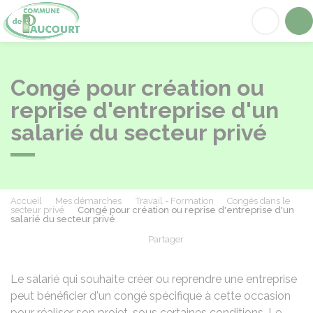
Paucourt
Acc
Congé pour création ou
reprise d'entreprise d'un
salarié du secteur privé
Accueil
Mes démarches
Travail - Formation
Congés dans le
secteur privé
Congé pour création ou reprise d'entreprise d'un
salarié du secteur privé
Partager
Partager sur Facebook
Partager sur X - Twit
Partager sur
Par
Le salarié qui souhaite créer ou reprendre une entreprise
peut bénéficier d'un congé spécifique à cette occasion
pour réaliser son projet, sous certaines conditions. Le