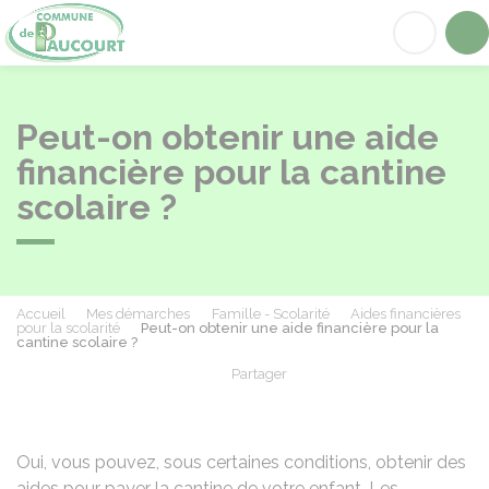
Paucourt
Acc
Peut-on obtenir une aide
financière pour la cantine
scolaire ?
Accueil
Mes démarches
Famille - Scolarité
Aides financières
pour la scolarité
Peut-on obtenir une aide financière pour la
cantine scolaire ?
Partager
Partager sur Facebook
Partager sur X - Twit
Partager sur
Par
Oui, vous pouvez, sous certaines conditions, obtenir des
aides pour payer la cantine de votre enfant. Les