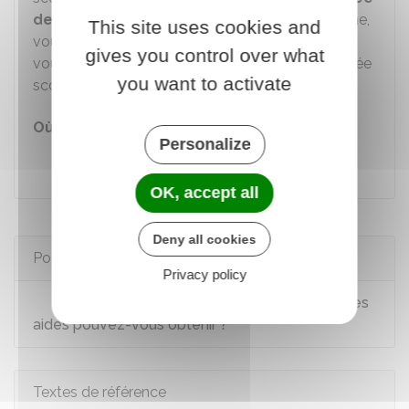
de votre domicile
et qu'il doit rester à la cantine,
This site uses cookies and
vous pouvez bénéficier d'une aide. Renseignez-
gives you control over what
vous auprès du directeur d'école en début d'année
you want to activate
scolaire.
Où s'adresser ?
Personalize
Établissement scolaire
OK, accept all
Deny all cookies
Pour en savoir plus
Privacy policy
Restauration scolaire et universitaire : quelles
aides pouvez-vous obtenir ?
Textes de référence