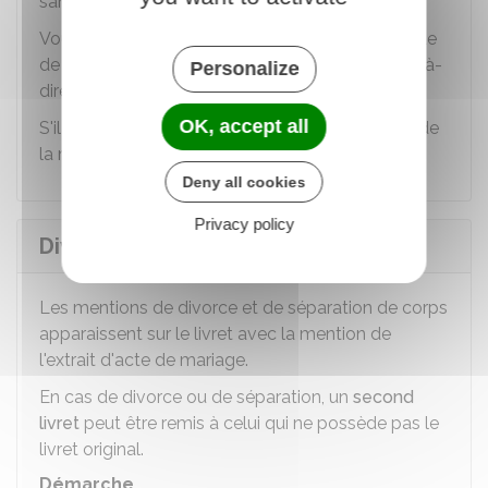
sanctionné.
Vous pouvez être condamné jusqu'à une amende
de
1 500 €
, ou
3 000 €
en cas de récidive (c'est-à-
Personalize
dire si les faits se reproduisent).
OK, accept all
S'il existe un
second livret
, il doit être mis à jour de
la même façon que le livret original.
Deny all cookies
Privacy policy
Divorce ou séparation
Les mentions de divorce et de séparation de corps
apparaissent sur le livret avec la mention de
l'extrait d'acte de mariage.
En cas de divorce ou de séparation, un
second
livret
peut être remis à celui qui ne possède pas le
livret original.
Démarche