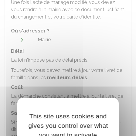
Une fois l'acte de mariage modifié, vous devez
vous rendre à la mairie avec ce document justifiant
du changement et votre carte d'identité.
Où s'adresser ?
Mairie
Délai
La loi n'impose pas de délai précis.
Toutefois, vous devez mettre à jour votre livret de
famille dans les
meilleurs délais
.
Coût
La démarche consistant à mettre à jour le livret de
famille est
gratuite
.
Sanctions
This site uses cookies and
Si vous utilisez un livret de famille falsifié (c'est-à-
gives you control over what
dire faux) ou non mis à jour, vous pouvez être
you want to activate