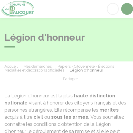
Paucourt
Acc
Légion d'honneur
Accueil
Mes démarches
Papiers - Citoyenneté - Élections
Médailles et décorations officielles
Légion d'honneur
Partager
Partager sur Facebook
Partager sur X - Twit
Partager sur
Par
La Légion d'honneur est la plus
haute distinction
nationale
visant à honorer des citoyens français et des
personnes étrangères. Elle récompense les
mérites
acquis à titre
civil
ou
sous les armes.
Vous souhaitez
connaître les conditions d'obtention de la Légion
d'honneur, le déroulement de sa remise et si elle peut