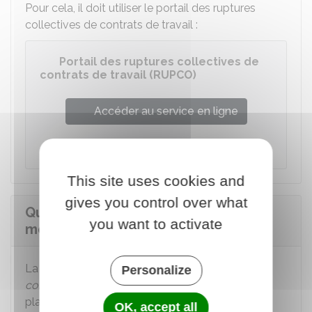
Pour cela, il doit utiliser le portail des ruptures
collectives de contrats de travail :
Portail des ruptures collectives de
contrats de travail (RUPCO)
Accéder au service en ligne
Ministère chargé du travail
This site uses cookies and
gives you control over what
Quelle est la durée du congé de
you want to activate
mobilité d'un salarié ?
La durée du congé est précisée par
l'accord
Personalize
collectif
sur la
GPEC
ou de
RCC
qui le met en
place.
OK, accept all