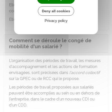
Elle correspond à la période de maintien du
contrat de travail avant sa rupture.
Deny all cookies
Elle est laissée au libre choix des négociateurs.
Privacy policy
Comment se déroule le congé de
mobilité d'un salarié ?
L'organisation des périodes de travail, les mesures
d'accompagnement et les actions de formation
envisagées, sont précisées dans
l'accord collectif
sur la
GPEC
ou de
RCC
qui le propose.
Les périodes de travail proposées aux salariés
peuvent être accomplies au sein ou en dehors de
l'entreprise, dans le cadre d'un nouveau
CDI
ou
d'un
CDD
.