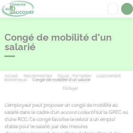
Paucourt
Acc
Congé de mobilité d'un
salarié
Accueil
Mes démarches
Travail - Formation
Licenciement
économique
Congé de mobilité d'un salarié
Partager
Partager sur Facebook
Partager sur X - Twit
Partager sur
Par
L'employeur peut proposer un congé de mobilité au
salarié dans le cadre d'un
accord collectif
sur la
GPEC
ou
d'une
RCC
. Ce congé favorise le retour à un emploi
stable pour le salarié, par des mesures